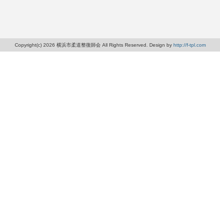
Copyright(c) 2026 横浜市柔道整復師会 All Rights Reserved. Design by
http://f-tpl.com