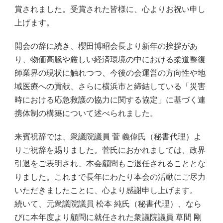
賞されました。受賞された皆様に、心よりお祝い申し
上げます。
開会の辞に続き、櫻田博昭会長より新年の挨拶があ
り、物価高騰や厳しい経済環境の中における柔道整復
師業界の現状に触れつつ、今後の会運営の方向性や地
域医療への貢献、さらに横浜市と締結している「災害
時における応急救護の協力に関する協定」に基づく連
携体制の構築について述べられました。
来賓祝辞では、衆議院議員 菅 義偉氏（秘書代理）よ
りご祝辞を賜りました。菅氏におかれましては、政界
引退をご表明され、本会顧問もご退任されることとな
りました。これまで長年にわたり本会の活動にご尽力
いただきましたことに、心より感謝申し上げます。
続いて、元衆議院議員 松本 純氏（秘書代理）、なら
びに本年度より顧問に就任された衆議院議員 草間 剛