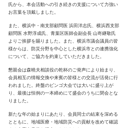
氏から、本会活動への引き続きの支援について力強い
お言葉を頂戴しました。
また、横浜中・南支部顧問医 浜田洋志氏、横浜西支部
顧問医 水野淳成氏、青葉区医師会副会長 山嵜継敬氏
よりご挨拶を賜りました。また、横浜市議会議員の皆
様からは、防災分野を中心とした横浜市との連携強化
について、ご協力を約束していただきました。
懇親会は森曉夫相談役の乾杯のご発声により始まり、
会員相互の情報交換や来賓の皆様との交流が活発に行
われました。終盤のビンゴ大会では大いに盛り上が
り、最後は恒例の一本締めにて盛会のうちに閉会とな
りました。
新たな年の始まりにあたり、会員同士の結束を深める
とともに、地域医療・地域防災への貢献を改めて確認