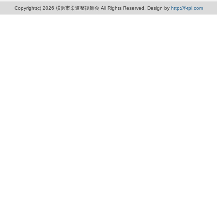
Copyright(c) 2026 横浜市柔道整復師会 All Rights Reserved. Design by
http://f-tpl.com